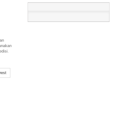
gan
gunakan
disi.
rest