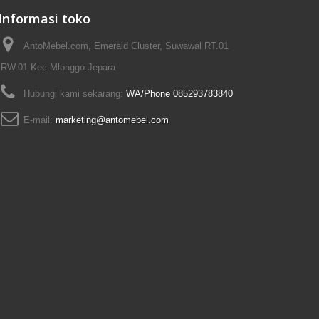
Informasi toko
AntoMebel.com, Emerald Cluster, Suwawal RT.01
RW.01 Kec.Mlonggo Jepara
Hubungi kami sekarang:
WA/Phone 085293783840
E-mail:
marketing@antomebel.com