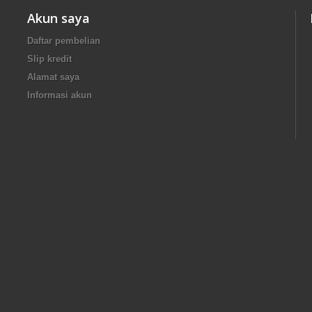
Akun saya
Daftar pembelian
Slip kredit
Alamat saya
Informasi akun