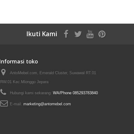
Ikuti Kami
Informasi toko
AntoMebel.com, Emerald Cluster, Suwawal RT.01
RW.01 Kec.Mlonggo Jepara
Hubungi kami sekarang:
WA/Phone 085293783840
E-mail:
marketing@antomebel.com