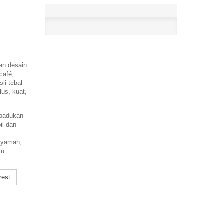
n desain
café,
li tebal
us, kuat,
padukan
il dan
i
nyaman,
mu.
rest