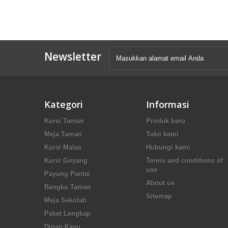
Newsletter
Kategori
Informasi
Kursi Taman
Produk baru
Meja Taman
Toko kami
Kursi Malas
Hubungi kami
Kursi Goyang
Terms and conditions of
use
Payung Pantai
About us
Bangku Taman
Sitemap
Meja Sekolah
Paket Lengkap
Dipan Kayu