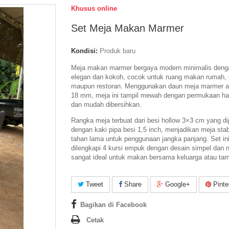
Khusus online
Set Meja Makan Marmer
Kondisi:
Produk baru
Meja makan marmer bergaya
modern minimalis
denga
elegan dan kokoh, cocok untuk ruang makan rumah, 
maupun restoran. Menggunakan
daun meja marmer as
18 mm
, meja ini tampil mewah dengan permukaan hal
dan mudah dibersihkan.
Rangka meja terbuat dari
besi hollow 3×3 cm
yang di
dengan
kaki pipa besi 1,5 inch
, menjadikan meja stab
tahan lama untuk penggunaan jangka panjang. Set in
dilengkapi
4 kursi empuk
dengan desain simpel dan 
sangat ideal untuk makan bersama keluarga atau ta
Tweet
Share
Google+
Pinte
Bagikan di Facebook
Cetak