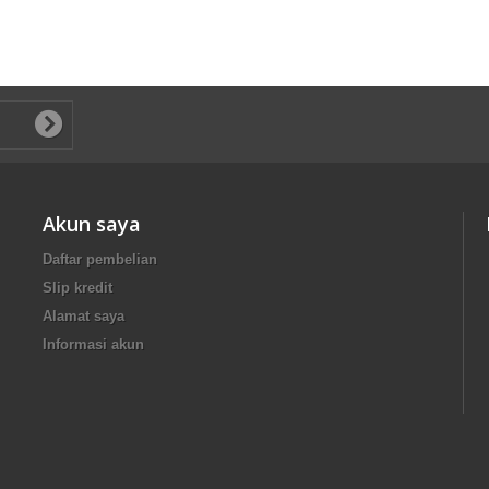
Akun saya
Daftar pembelian
Slip kredit
Alamat saya
Informasi akun